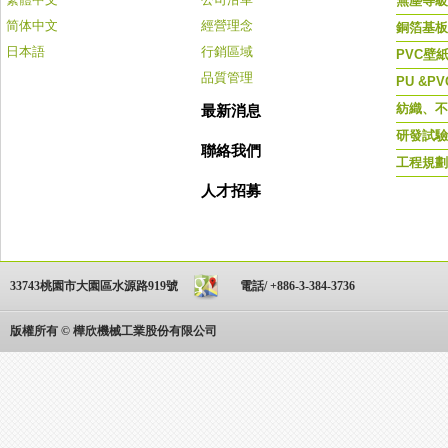
無塵等級
简体中文
經營理念
銅箔基板(P
日本語
行銷區域
PVC壁
品質管理
PU &P
紡織、不
最新消息
研發試驗
聯絡我們
工程規劃
人才招募
33743桃園市大園區水源路919號
電話/ +886-3-384-3736
版權所有 © 樺欣機械工業股份有限公司