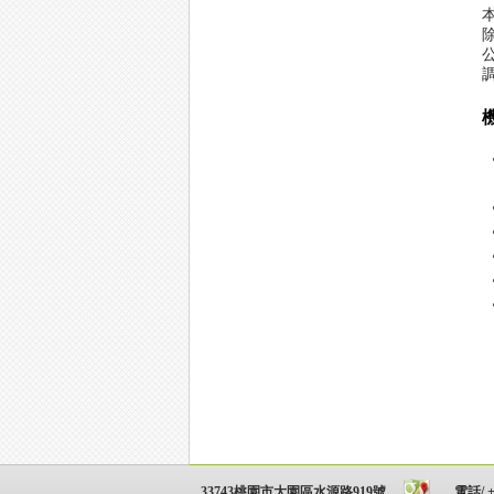
33743桃園市大園區水源路919號
電話/ +