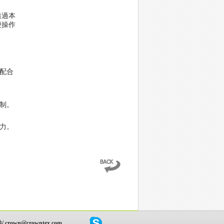
透過本
便操作
配合
制。
力。
crown@crowntex.com