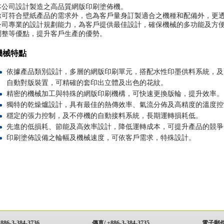
本公司設計製造之高品質網版印刷塗佈機。
除可符合壁紙產品的需求外，也為客戶量身訂製適合之機種和配備外，更
公司專業的設計規劃能力，為客戶提供最佳設計，確保機械的多功能及方
調整等優點，提升客戶生產的優勢。
機械特點
依據產品類別設計，多層的網版印刷單元，搭配水性印墨供料系統，及
自動對版裝置，可精確的套印出立體及出色的花紋。
精密的機械加工與特殊的網版印刷機構，可快速更換版輪，提升效率。
獨特的乾燥爐設計，具有最佳的熱傳效率、氣流分佈及高精度的溫度控
穩定的張力控制，及不停機的自動接料系統，長期運轉損耗低。
先進的低損耗、節能及高效率設計，降低運轉成本，可提升產品的競爭
印刷塗佈設備之輪幅及機械速度，可依客戶需求，特殊設計。
886-3-384-3736
傳真/ +886-3-384-3735
電子郵件/ 