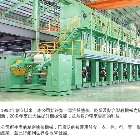
自1992年創立以來，本公司始終如一專注於塗佈、乾燥及貼合製程機械之
創新，20多年來已大幅提升機械性能，並為客戶帶來更高的利益。
本公司所生產的精密塗佈機械，已廣泛的被運用於食、衣、住、行、育、
類產業，並已行銷到世界各地30餘國。