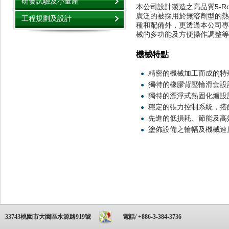
本公司設計製造之高品質5-R
廣泛的被採用於無溶劑型的熱固
種和配備外，更透過本公司專
械的多功能及方便操作調整等
機械特點
精密的機械加工而成的特
獨特的橡膠背壓輪滑套設
獨特的漂浮式熱固化爐設
穩定的張力控制系統，搭
先進的低損耗、節能及高
塗佈設備之輪幅及機械速
33743桃園市大園區水源路919號
電話/ +886-3-384-3736