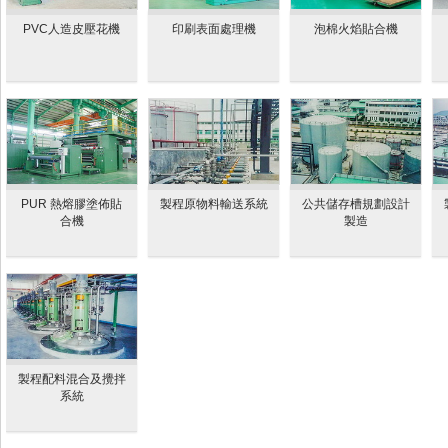
PVC人造皮壓花機
印刷表面處理機
泡棉火焰貼合機
PUR 熱熔膠塗佈貼
製程原物料輸送系統
公共儲存槽規劃設計
合機
製造
製程配料混合及攪拌
系統