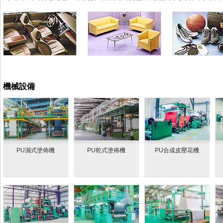
機械設備
PU濕式塗佈機
PU乾式塗佈機
PU合成皮壓花機